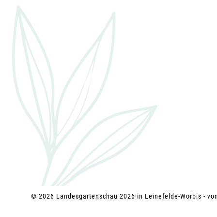
g
a
t
i
o
n
© 2026 Landesgartenschau 2026 in Leinefelde-Worbis - v