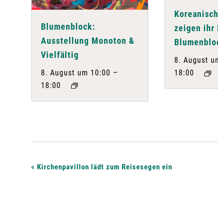
Koreanisch
Blumenblock:
zeigen ihr
Ausstellung Monoton &
Blumenblo
Vielfältig
8. August u
–
8. August um 10:00
18:00
18:00
V
«
Kirchenpavillon lädt zum Reisesegen ein
e