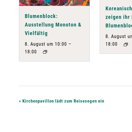
Koreanisch
Blumenblock:
zeigen ihr
Ausstellung Monoton &
Blumenblo
Vielfältig
8. August u
–
8. August um 10:00
18:00
18:00
V
«
Kirchenpavillon lädt zum Reisesegen ein
e