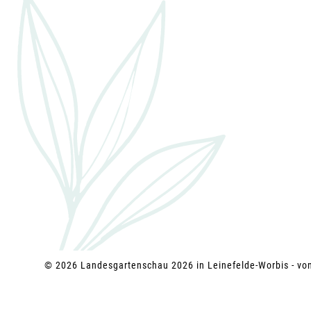
g
a
t
i
o
n
© 2026 Landesgartenschau 2026 in Leinefelde-Worbis - v