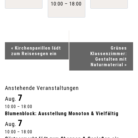
–
10:00
18:00
V
«
Kirchenpavillon lädt
Grünes
zum Reisesegen ein
Klassenzimmer:
e
Gestalten mit
Naturmaterial
»
r
a
Anstehende Veranstaltungen
7
Aug.
n
10:00
–
18:00
s
Blumenblock: Ausstellung Monoton & Vielfältig
7
Aug.
t
10:00
–
18:00