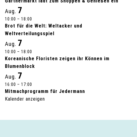
a
Gärtnermarkt lädt zum Shoppen & Genießen ein
7
Aug.
l
10:00
–
18:00
Brot für die Welt: Weltacker und
t
Weltverteilungsspiel
u
7
Aug.
10:00
–
18:00
n
Koreanische Floristen zeigen ihr Können im
g
Blumenblock
7
Aug.
-
16:00
–
17:00
Mitmachprogramm für Jedermann
N
Kalender anzeigen
a
v
i