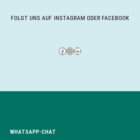
g
FOLGT UNS AUF INSTAGRAM ODER FACEBOOK
a
t
i
Besuche uns auf Facebook
Besuche uns auf Instagram
LinkedIn
o
n
WHATSAPP-CHAT