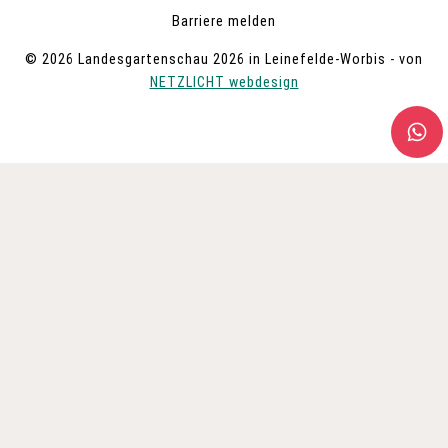
Barriere melden
© 2026 Landesgartenschau 2026 in Leinefelde-Worbis - von
NETZLICHT webdesign
UNTERMENÜ
BESUCH
UMSCHALTEN
TICKETS KAUFEN
TICKETVORTEILE
ANREISE & ZEITEN
BUS- & GRUPPENGESCHÄFT
BESUCHERSERVICE
FAQ
ÜBERNACHTEN