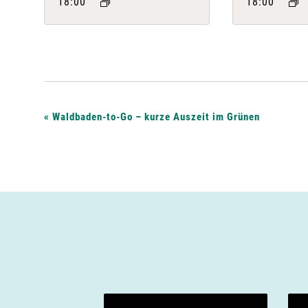
18:00
18:00
V
«
Waldbaden-to-Go – kurze Auszeit im Grünen
e
r
a
n