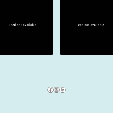
Feed not available
Feed not available
Besuche uns auf Facebook
Besuche uns auf Instagram
LinkedIn