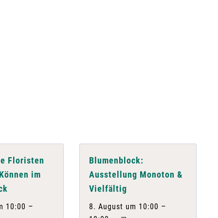
e Floristen
Blumenblock:
 Können im
Ausstellung Monoton &
ck
Vielfältig
–
–
m 10:00
8. August um 10:00