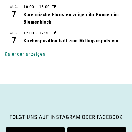
t
10:00
–
18:00
AUG.
7
u
Koreanische Floristen zeigen ihr Können im
Blumenblock
n
12:00
–
12:30
AUG.
7
g
Kirchenpavillon lädt zum Mittagsimpuls ein
-
Kalender anzeigen
N
a
v
i
g
FOLGT UNS AUF INSTAGRAM ODER FACEBOOK
a