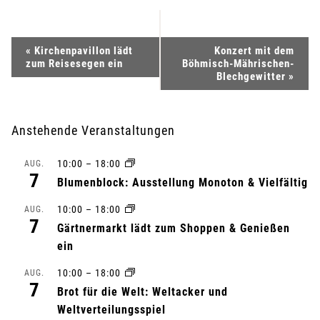
V
«
Kirchenpavillon lädt
Konzert mit dem
zum Reisesegen ein
Böhmisch-Mährischen-
e
Blechgewitter
»
r
Anstehende Veranstaltungen
a
10:00
–
18:00
AUG.
n
7
Blumenblock: Ausstellung Monoton & Vielfältig
s
10:00
–
18:00
AUG.
7
Gärtnermarkt lädt zum Shoppen & Genießen
t
ein
a
10:00
–
18:00
AUG.
7
l
Brot für die Welt: Weltacker und
Weltverteilungsspiel