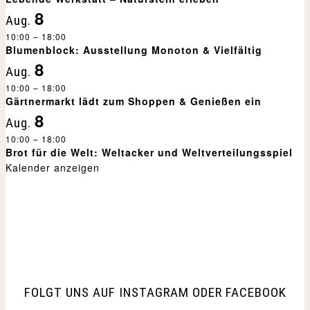
a
8
Aug.
l
10:00
–
18:00
Blumenblock: Ausstellung Monoton & Vielfältig
t
8
Aug.
u
10:00
–
18:00
Gärtnermarkt lädt zum Shoppen & Genießen ein
8
n
Aug.
10:00
–
18:00
g
Brot für die Welt: Weltacker und Weltverteilungsspiel
Kalender anzeigen
-
N
a
v
FOLGT UNS AUF INSTAGRAM ODER FACEBOOK
i