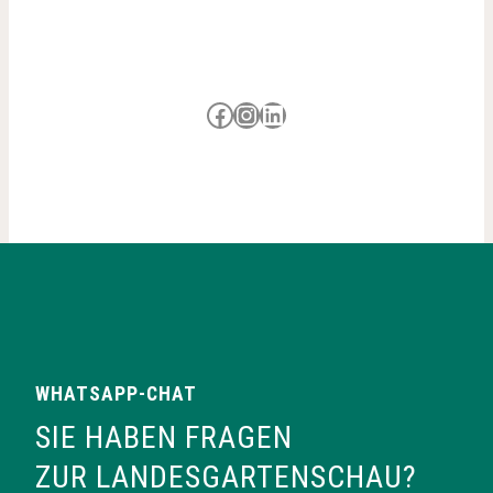
g
a
Besuche uns auf Facebook
Besuche uns auf Instagram
LinkedIn
t
i
o
n
WHATSAPP-CHAT
SIE HABEN FRAGEN
ZUR LANDESGARTENSCHAU?