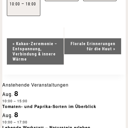
–
10:00
18:00
V
«
Kakao-Zeremonie –
Florale Erinnerungen
Entspannung,
für die Haut
»
e
Verbindung & innere
Wärme
r
a
Anstehende Veranstaltungen
n
8
Aug.
10:00
–
15:00
s
Tomaten- und Paprika-Sorten im Überblick
8
Aug.
t
10:00
–
17:00
Lebende Werkstatt – Naturstein erleben