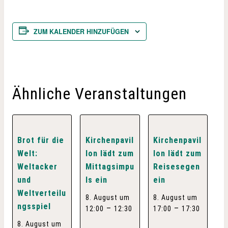
ZUM KALENDER HINZUFÜGEN
Ähnliche Veranstaltungen
Brot für die
Kirchenpavil
Kirchenpavil
Welt:
lon lädt zum
lon lädt zum
Weltacker
Mittagsimpu
Reisesegen
und
ls ein
ein
Weltverteilu
8. August um
8. August um
ngsspiel
–
–
12:00
12:30
17:00
17:30
8. August um