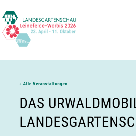
Zum
Inhalt
springen
« Alle Veranstaltungen
DAS URWALDMOBIL
LANDESGARTENS