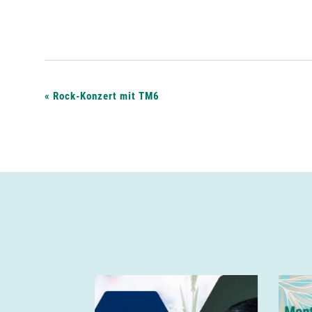
V
«
Rock-Konzert mit TM6
e
r
a
n
s