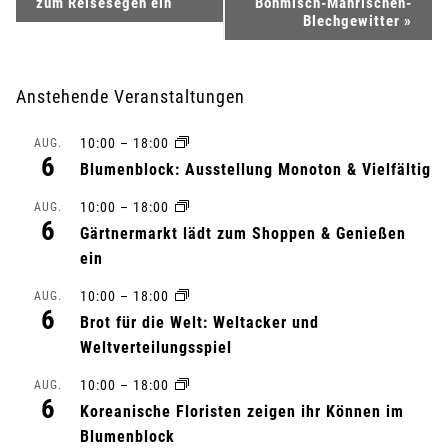
zum Reisesegen ein
Böhmisch-Mährischen-
e
Blechgewitter
»
r
Anstehende Veranstaltungen
a
10:00
–
18:00
AUG.
n
6
Blumenblock: Ausstellung Monoton & Vielfältig
s
10:00
–
18:00
AUG.
6
Gärtnermarkt lädt zum Shoppen & Genießen
t
ein
a
10:00
–
18:00
AUG.
6
l
Brot für die Welt: Weltacker und
Weltverteilungsspiel
t
10:00
–
18:00
AUG.
6
u
Koreanische Floristen zeigen ihr Können im
Blumenblock