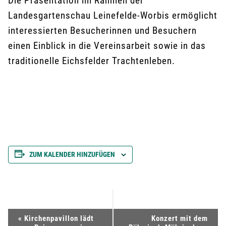
Die Präsentation im Rahmen der
Landesgartenschau Leinefelde-Worbis ermöglicht
interessierten Besucherinnen und Besuchern
einen Einblick in die Vereinsarbeit sowie in das
traditionelle Eichsfelder Trachtenleben.
ZUM KALENDER HINZUFÜGEN
V
«
Kirchenpavillon lädt
Konzert mit dem