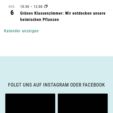
n
10:30
–
12:00
AUG.
6
g
Grünes Klassenzimmer: Wir entdecken unsere
heimischen Pflanzen
-
Kalender anzeigen
N
a
v
i
g
FOLGT UNS AUF INSTAGRAM ODER FACEBOOK
a
t
i