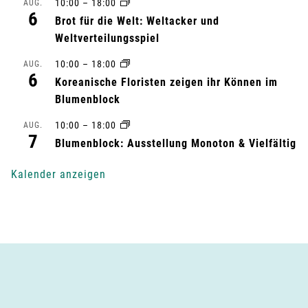
10:00
–
18:00
AUG.
6
l
Brot für die Welt: Weltacker und
Weltverteilungsspiel
t
10:00
–
18:00
AUG.
6
u
Koreanische Floristen zeigen ihr Können im
Blumenblock
n
10:00
–
18:00
AUG.
7
g
Blumenblock: Ausstellung Monoton & Vielfältig
-
Kalender anzeigen
N
a
v
i