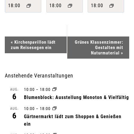
18:00
18:00
18:00
V
«
Kirchenpavillon lädt
Grünes Klassenzimmer:
zum Reisesegen ein
Gestalten mit
e
Naturmaterial
»
r
Anstehende Veranstaltungen
a
10:00
–
18:00
AUG.
n
6
Blumenblock: Ausstellung Monoton & Vielfältig
s
10:00
–
18:00
AUG.
6
Gärtnermarkt lädt zum Shoppen & Genießen
t
ein
a