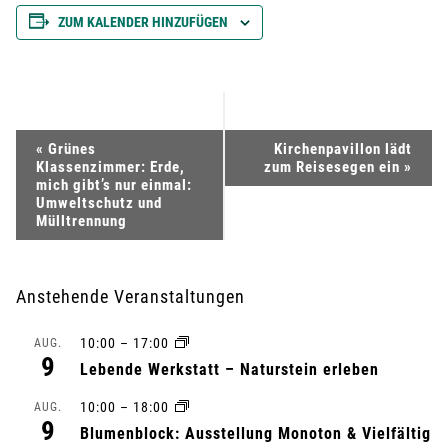
ZUM KALENDER HINZUFÜGEN
V
«
Grünes
Kirchenpavillon lädt
Klassenzimmer: Erde,
zum Reisesegen ein
»
e
mich gibt’s nur einmal:
Umweltschutz und
Mülltrennung
r
a
Anstehende Veranstaltungen
n
10:00
–
17:00
AUG.
s
9
Lebende Werkstatt – Naturstein erleben
t
10:00
–
18:00
AUG.
9
Blumenblock: Ausstellung Monoton & Vielfältig