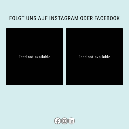
g
a
FOLGT UNS AUF INSTAGRAM ODER FACEBOOK
t
i
o
Feed not available
Feed not available
n
Besuche uns auf Facebook
Besuche uns auf Instagram
LinkedIn