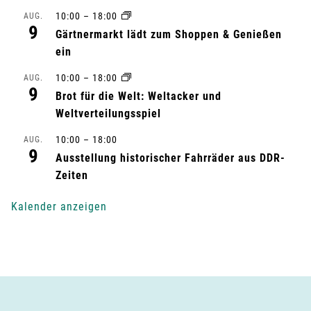
a
10:00
–
18:00
AUG.
l
9
Gärtnermarkt lädt zum Shoppen & Genießen
ein
t
10:00
–
18:00
AUG.
u
9
Brot für die Welt: Weltacker und
Weltverteilungsspiel
n
10:00
–
18:00
AUG.
g
9
Ausstellung historischer Fahrräder aus DDR-
-
Zeiten
N
Kalender anzeigen
a
v
i