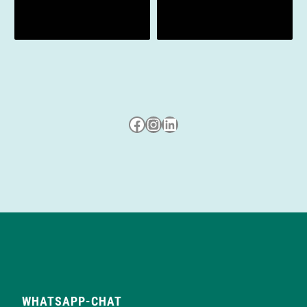
Besuche uns auf Facebook
Besuche uns auf Instagram
LinkedIn
WHATSAPP-CHAT