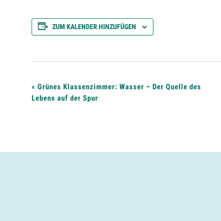
ZUM KALENDER HINZUFÜGEN
V
«
Grünes Klassenzimmer: Wasser – Der Quelle des
Lebens auf der Spur
e
r
a
n