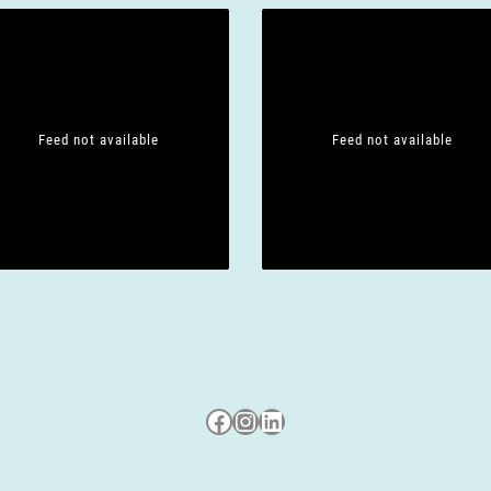
Feed not available
Feed not available
Besuche uns auf Facebook
Besuche uns auf Instagram
LinkedIn