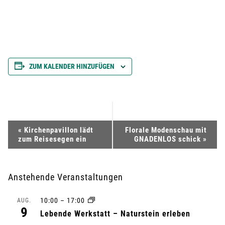
ZUM KALENDER HINZUFÜGEN
V
«
Kirchenpavillon lädt
Florale Modenschau mit
zum Reisesegen ein
GNADENLOS schick
»
e
r
Anstehende Veranstaltungen
a
10:00
–
17:00
AUG.
9
n
Lebende Werkstatt – Naturstein erleben