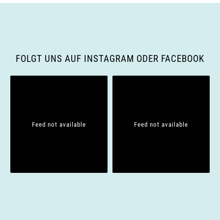
a
v
i
FOLGT UNS AUF INSTAGRAM ODER FACEBOOK
g
a
t
Feed not available
Feed not available
i
o
n