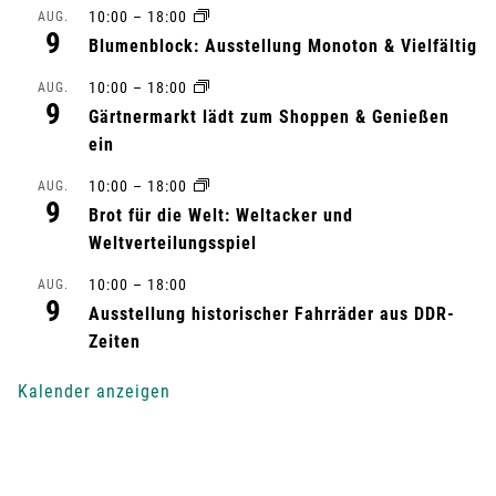
10:00
–
18:00
s
AUG.
9
Blumenblock: Ausstellung Monoton & Vielfältig
t
10:00
–
18:00
AUG.
9
a
Gärtnermarkt lädt zum Shoppen & Genießen
ein
l
10:00
–
18:00
AUG.
9
t
Brot für die Welt: Weltacker und
Weltverteilungsspiel
u
10:00
–
18:00
AUG.
9
n
Ausstellung historischer Fahrräder aus DDR-
Zeiten
g
Kalender anzeigen
-
N