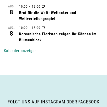
10:00
–
18:00
AUG.
t
8
Brot für die Welt: Weltacker und
u
Weltverteilungsspiel
n
10:00
–
18:00
AUG.
8
Koreanische Floristen zeigen ihr Können im
g
Blumenblock
-
Kalender anzeigen
N
a
v
i
g
FOLGT UNS AUF INSTAGRAM ODER FACEBOOK