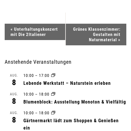
V
«
Unterhaltungskonzert
Grünes Klassenzimmer:
mit Die 2Italiener
Gestalten mit
e
Naturmaterial
»
r
Anstehende Veranstaltungen
a
10:00
–
17:00
AUG.
n
8
Lebende Werkstatt – Naturstein erleben
s
10:00
–
18:00
AUG.
8
Blumenblock: Ausstellung Monoton & Vielfältig
t
10:00
–
18:00
AUG.
a
8
Gärtnermarkt lädt zum Shoppen & Genießen
l
ein