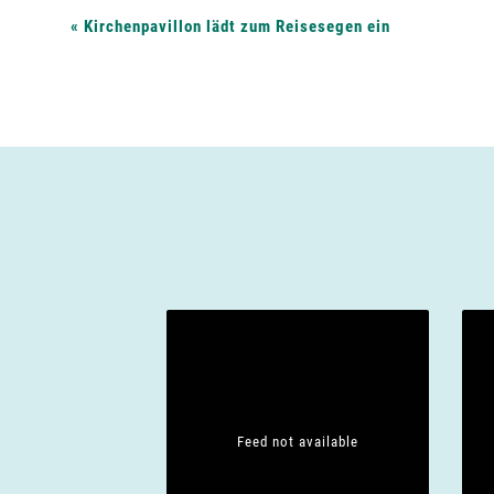
V
«
Kirchenpavillon lädt zum Reisesegen ein
e
r
a
n
s
t
Feed not available
a