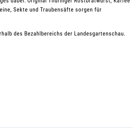
iges dabei: Original Thüringer Rostbratwurst, Kaffee
eine, Sekte und Traubensäfte sorgen für
erhalb des Bezahlbereichs der Landesgartenschau.