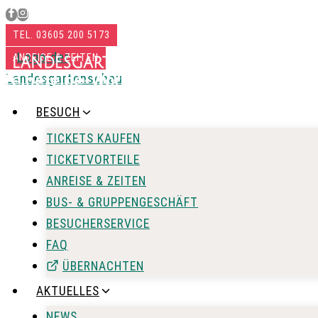
Zum
Inhalt
TEL. 03605 200 5173
springen
ANREISE & ZEITEN
BESUCH
TICKETS KAUFEN
TICKETVORTEILE
ANREISE & ZEITEN
BUS- & GRUPPENGESCHÄFT
BESUCHERSERVICE
FAQ
ÜBERNACHTEN
AKTUELLES
NEWS