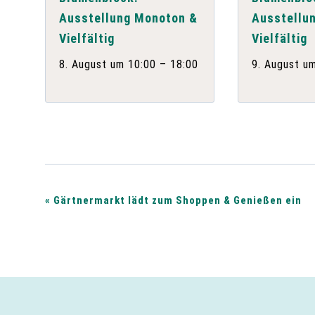
Ausstellung Monoton &
Ausstellu
Vielfältig
Vielfältig
–
8. August um 10:00
18:00
9. August u
V
«
Gärtnermarkt lädt zum Shoppen & Genießen ein
e
r