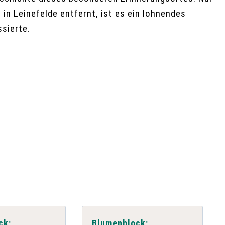
in Leinefelde entfernt, ist es ein lohnendes
ssierte.
n
ck:
Blumenblock: