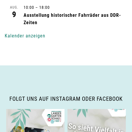
u
10:00
–
18:00
AUG.
9
n
Ausstellung historischer Fahrräder aus DDR-
Zeiten
g
Kalender anzeigen
-
N
a
v
i
FOLGT UNS AUF INSTAGRAM ODER FACEBOOK
g
a
t