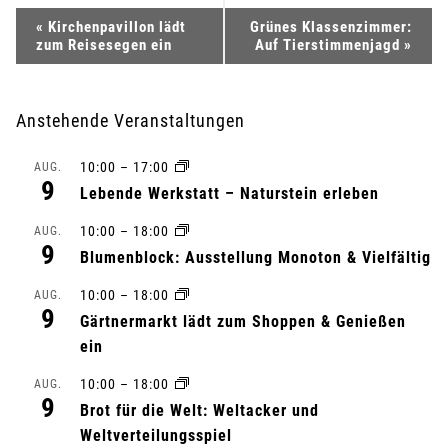
V
«
Kirchenpavillon lädt
Grünes Klassenzimmer:
zum Reisesegen ein
Auf Tierstimmenjagd
»
e
r
Anstehende Veranstaltungen
a
10:00
–
17:00
AUG.
9
n
Lebende Werkstatt – Naturstein erleben
10:00
–
18:00
s
AUG.
9
Blumenblock: Ausstellung Monoton & Vielfältig
t
10:00
–
18:00
AUG.
9
a
Gärtnermarkt lädt zum Shoppen & Genießen
ein
l
10:00
–
18:00
AUG.
9
t
Brot für die Welt: Weltacker und
Weltverteilungsspiel