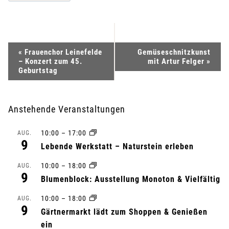
V
«
Frauenchor Leinefelde
Gemüseschnitzkunst
– Konzert zum 45.
mit Artur Felger
»
e
Geburtstag
r
Anstehende Veranstaltungen
a
10:00
–
17:00
AUG.
n
9
Lebende Werkstatt – Naturstein erleben
s
10:00
–
18:00
AUG.
9
Blumenblock: Ausstellung Monoton & Vielfältig
t
10:00
–
18:00
AUG.
a
9
Gärtnermarkt lädt zum Shoppen & Genießen
l
ein