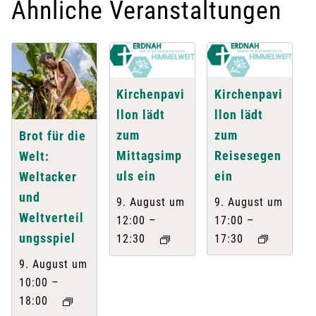
Ähnliche Veranstaltungen
Kirchenpavi
Kirchenpavi
llon lädt
llon lädt
zum
zum
Brot für die
Reisesegen
Mittagsimp
Welt:
ein
uls ein
Weltacker
und
9. August um
9. August um
Weltverteil
–
–
17:00
12:00
ungsspiel
17:30
12:30
9. August um
–
10:00
18:00