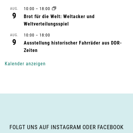
10:00
–
18:00
AUG.
t
9
Brot für die Welt: Weltacker und
u
Weltverteilungsspiel
n
10:00
–
18:00
AUG.
9
Ausstellung historischer Fahrräder aus DDR-
g
Zeiten
-
Kalender anzeigen
N
a
v
i
g
FOLGT UNS AUF INSTAGRAM ODER FACEBOOK