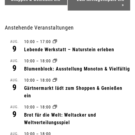
e
»
r
Anstehende Veranstaltungen
a
10:00
–
17:00
AUG.
n
9
Lebende Werkstatt – Naturstein erleben
s
10:00
–
18:00
AUG.
9
Blumenblock: Ausstellung Monoton & Vielfältig
t
10:00
–
18:00
AUG.
a
9
Gärtnermarkt lädt zum Shoppen & Genießen
l
ein
10:00
–
18:00
AUG.
t
9
Brot für die Welt: Weltacker und
u
Weltverteilungsspiel
10:00
–
18:00
AUG.