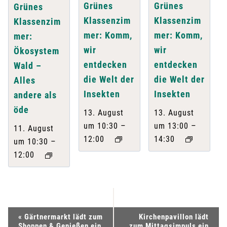
Grünes
Grünes
Grünes
Klassenzim
Klassenzim
Klassenzim
mer: Komm,
mer: Komm,
mer:
wir
wir
Ökosystem
entdecken
entdecken
Wald –
die Welt der
die Welt der
Alles
Insekten
Insekten
andere als
öde
13. August
13. August
–
–
um 10:30
um 13:00
11. August
12:00
14:30
–
um 10:30
12:00
V
«
Gärtnermarkt lädt zum
Kirchenpavillon lädt
Shoppen & Genießen ein
zum Mittagsimpuls ein