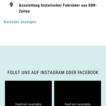
n
9
Ausstellung historischer Fahrräder aus DDR-
g
Zeiten
-
Kalender anzeigen
N
a
v
i
g
FOLGT UNS AUF INSTAGRAM ODER FACEBOOK
a
t
i
Feed not available
Feed not available