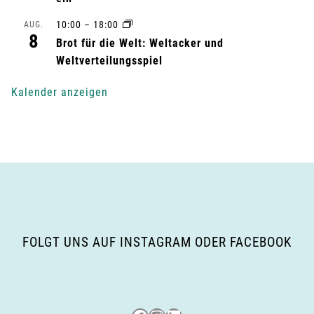
u
10:00
–
18:00
AUG.
8
n
Brot für die Welt: Weltacker und
Weltverteilungsspiel
g
Kalender anzeigen
-
N
a
v
i
FOLGT UNS AUF INSTAGRAM ODER FACEBOOK
g
a