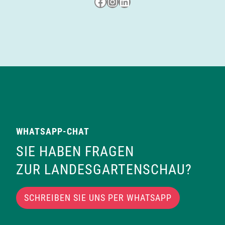
Besuche uns auf Facebook
Besuche uns auf Instagram
LinkedIn
t
i
o
n
WHATSAPP-CHAT
SIE HABEN FRAGEN
ZUR LANDESGARTENSCHAU?
SCHREIBEN SIE UNS PER WHATSAPP