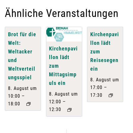
Ähnliche Veranstaltungen
Brot für die
Kirchenpavi
Welt:
llon lädt
Kirchenpavi
Weltacker
zum
llon lädt
und
Reisesegen
zum
Weltverteil
ein
Mittagsimp
ungsspiel
8. August um
uls ein
–
17:00
8. August um
8. August um
17:30
–
10:00
–
12:00
18:00
12:30