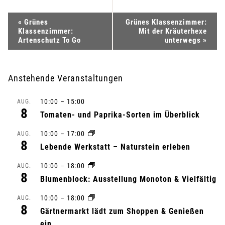
V
«
Grünes
Grünes Klassenzimmer:
Klassenzimmer:
Mit der Kräuterhexe
e
Artenschutz To Go
unterwegs
»
r
Anstehende Veranstaltungen
a
10:00
–
15:00
AUG.
n
8
Tomaten- und Paprika-Sorten im Überblick
s
10:00
–
17:00
AUG.
8
Lebende Werkstatt – Naturstein erleben
t
10:00
–
18:00
AUG.
a
8
Blumenblock: Ausstellung Monoton & Vielfältig
l
10:00
–
18:00
AUG.
8
Gärtnermarkt lädt zum Shoppen & Genießen
t
ein