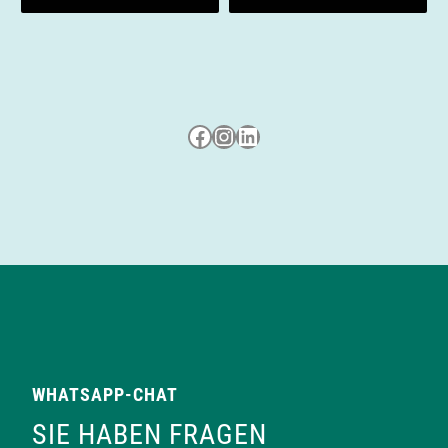
n
Besuche uns auf Facebook
Besuche uns auf Instagram
LinkedIn
WHATSAPP-CHAT
SIE HABEN FRAGEN