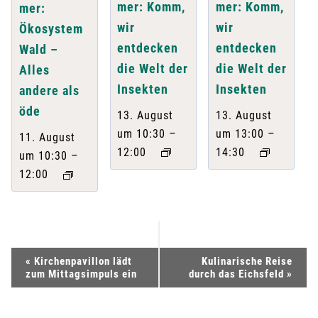
mer: Komm,
mer: Komm,
mer:
wir
wir
Ökosystem
entdecken
entdecken
Wald –
die Welt der
die Welt der
Alles
Insekten
Insekten
andere als
öde
13. August
13. August
–
–
um 10:30
um 13:00
11. August
12:00
14:30
–
um 10:30
12:00
V
«
Kirchenpavillon lädt
Kulinarische Reise
zum Mittagsimpuls ein
durch das Eichsfeld
»
e