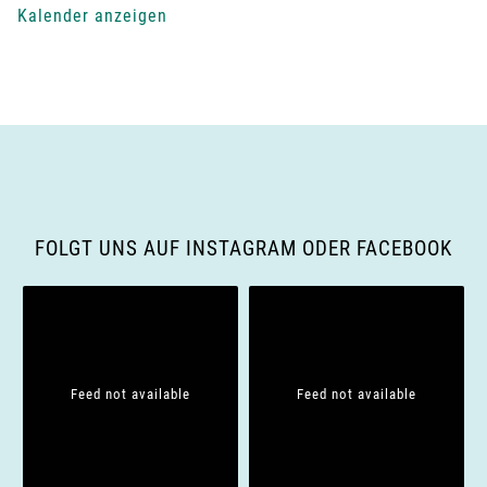
Kalender anzeigen
-
N
a
v
i
FOLGT UNS AUF INSTAGRAM ODER FACEBOOK
g
a
t
Feed not available
Feed not available
i
o