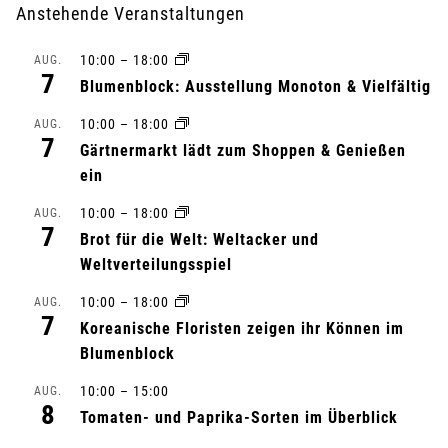
r
Anstehende Veranstaltungen
a
10:00
–
18:00
AUG.
7
n
Blumenblock: Ausstellung Monoton & Vielfältig
10:00
–
18:00
s
AUG.
7
Gärtnermarkt lädt zum Shoppen & Genießen
t
ein
a
10:00
–
18:00
AUG.
7
Brot für die Welt: Weltacker und
l
Weltverteilungsspiel
t
10:00
–
18:00
AUG.
7
Koreanische Floristen zeigen ihr Können im
u
Blumenblock
n
10:00
–
15:00
AUG.
8
Tomaten- und Paprika-Sorten im Überblick
g