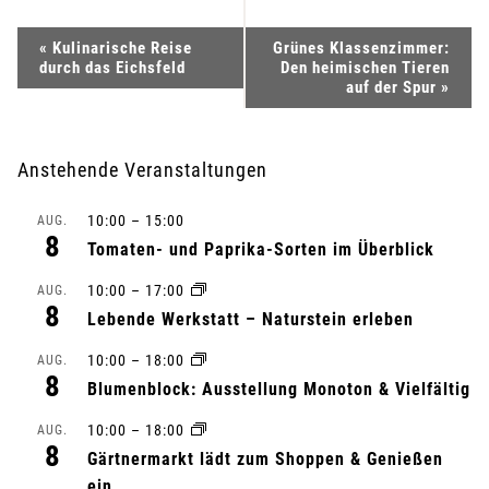
V
«
Kulinarische Reise
Grünes Klassenzimmer:
durch das Eichsfeld
Den heimischen Tieren
e
auf der Spur
»
r
Anstehende Veranstaltungen
a
10:00
–
15:00
AUG.
n
8
Tomaten- und Paprika-Sorten im Überblick
s
10:00
–
17:00
AUG.
8
Lebende Werkstatt – Naturstein erleben
t
10:00
–
18:00
AUG.
a
8
Blumenblock: Ausstellung Monoton & Vielfältig
l
10:00
–
18:00
AUG.
8
Gärtnermarkt lädt zum Shoppen & Genießen
t
ein