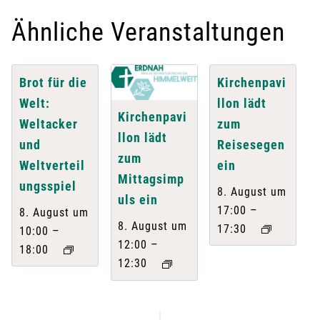
Ähnliche Veranstaltungen
Brot für die
Kirchenpavi
Welt:
llon lädt
Kirchenpavi
Weltacker
zum
llon lädt
und
Reisesegen
zum
Weltverteil
ein
Mittagsimp
ungsspiel
8. August um
uls ein
–
17:00
8. August um
8. August um
17:30
–
10:00
–
12:00
18:00
12:30