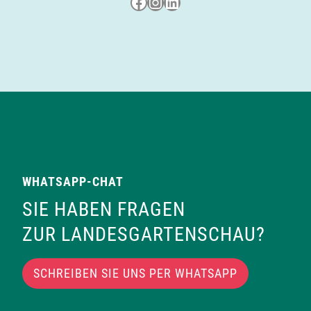
Besuche uns auf Facebook
Besuche uns auf Instagram
LinkedIn
t
i
o
n
WHATSAPP-CHAT
SIE HABEN FRAGEN
ZUR LANDESGARTENSCHAU?
SCHREIBEN SIE UNS PER WHATSAPP