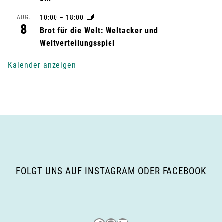
u
10:00
–
18:00
AUG.
8
n
Brot für die Welt: Weltacker und
Weltverteilungsspiel
g
Kalender anzeigen
-
N
a
v
i
FOLGT UNS AUF INSTAGRAM ODER FACEBOOK
g
a