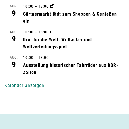
a
10:00
–
18:00
AUG.
9
Gärtnermarkt lädt zum Shoppen & Genießen
l
ein
t
10:00
–
18:00
AUG.
9
Brot für die Welt: Weltacker und
u
Weltverteilungsspiel
n
10:00
–
18:00
AUG.
9
g
Ausstellung historischer Fahrräder aus DDR-
Zeiten
-
Kalender anzeigen
N
a
v