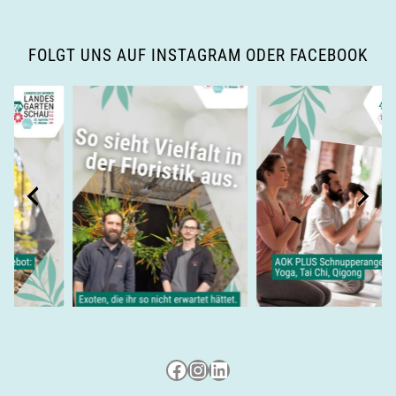
i
g
FOLGT UNS AUF INSTAGRAM ODER FACEBOOK
a
t
i
o
n
Besuche uns auf Facebook
Besuche uns auf Instagram
LinkedIn