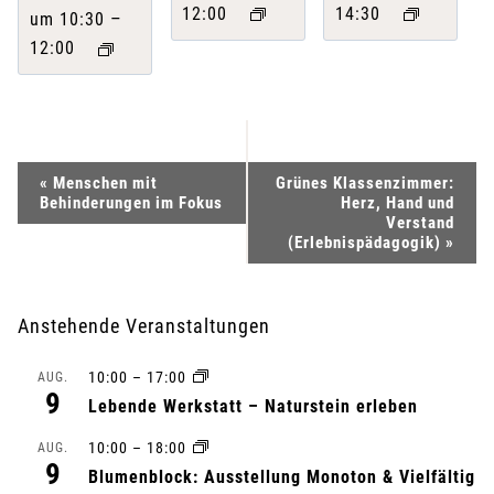
12:00
14:30
–
um 10:30
12:00
V
«
Menschen mit
Grünes Klassenzimmer:
Behinderungen im Fokus
Herz, Hand und
e
Verstand
(Erlebnispädagogik)
»
r
a
Anstehende Veranstaltungen
n
10:00
–
17:00
AUG.
9
Lebende Werkstatt – Naturstein erleben
s
10:00
–
18:00
AUG.
t
9
Blumenblock: Ausstellung Monoton & Vielfältig