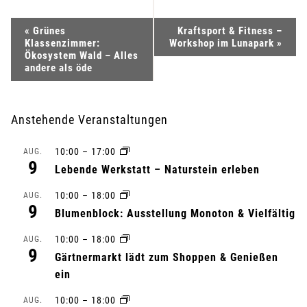
V
«
Grünes
Kraftsport & Fitness –
Klassenzimmer:
Workshop im Lunapark
»
e
Ökosystem Wald – Alles
andere als öde
r
a
Anstehende Veranstaltungen
n
10:00
–
17:00
AUG.
9
Lebende Werkstatt – Naturstein erleben
s
10:00
–
18:00
AUG.
t
9
Blumenblock: Ausstellung Monoton & Vielfältig
a
10:00
–
18:00
AUG.
9
Gärtnermarkt lädt zum Shoppen & Genießen
l
ein
t
10:00
–
18:00
AUG.