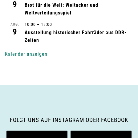
9
Brot für die Welt: Weltacker und
u
Weltverteilungsspiel
n
10:00
–
18:00
AUG.
9
g
Ausstellung historischer Fahrräder aus DDR-
Zeiten
-
Kalender anzeigen
N
a
v
i
g
FOLGT UNS AUF INSTAGRAM ODER FACEBOOK
a