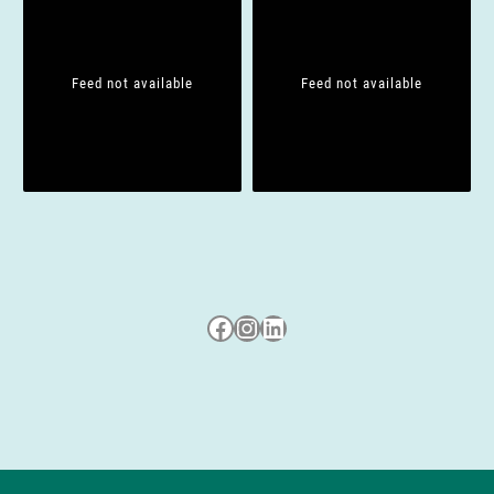
t
i
Feed not available
Feed not available
o
n
Besuche uns auf Facebook
Besuche uns auf Instagram
LinkedIn