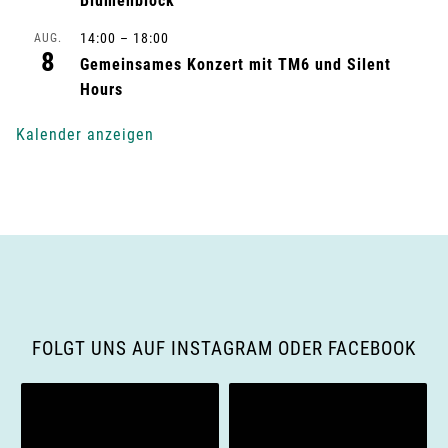
Blumenblock
n
14:00
–
18:00
AUG.
8
g
Gemeinsames Konzert mit TM6 und Silent
Hours
-
Kalender anzeigen
N
a
v
i
g
FOLGT UNS AUF INSTAGRAM ODER FACEBOOK
a
t