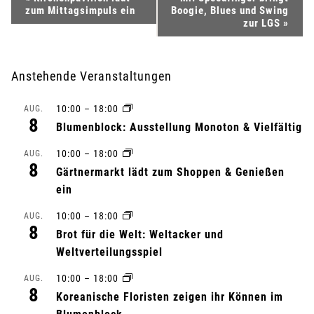
zum Mittagsimpuls ein
Boogie, Blues und Swing
e
zur LGS
»
r
Anstehende Veranstaltungen
a
10:00
–
18:00
AUG.
n
8
Blumenblock: Ausstellung Monoton & Vielfältig
s
10:00
–
18:00
AUG.
8
Gärtnermarkt lädt zum Shoppen & Genießen
t
ein
a
10:00
–
18:00
AUG.
8
l
Brot für die Welt: Weltacker und
Weltverteilungsspiel
t
10:00
–
18:00
AUG.
8
u
Koreanische Floristen zeigen ihr Können im