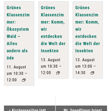
Grünes
Grünes
Grünes
Klassenzim
Klassenzim
Klassenzim
mer:
mer: Komm,
mer: Komm,
Ökosystem
wir
wir
Wald –
entdecken
entdecken
Alles
die Welt der
die Welt der
andere als
Insekten
Insekten
öde
13. August
13. August
–
–
um 10:30
um 13:00
11. August
12:00
14:30
–
um 10:30
12:00
V
«
Kirchenpavillon lädt
Mr. Speedfinger bringt