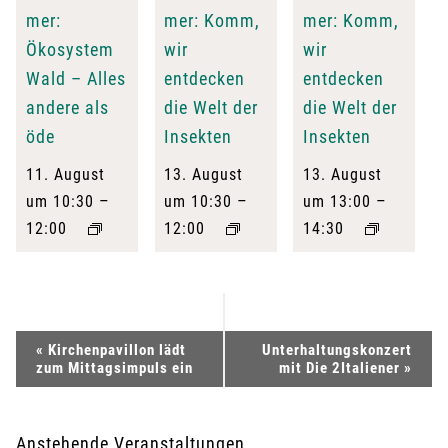
mer:
mer: Komm,
mer: Komm,
Ökosystem
wir
wir
Wald – Alles
entdecken
entdecken
andere als
die Welt der
die Welt der
öde
Insekten
Insekten
11. August
13. August
13. August
–
–
–
um 10:30
um 10:30
um 13:00
12:00
12:00
14:30
V
«
Kirchenpavillon lädt
Unterhaltungskonzert
zum Mittagsimpuls ein
mit Die 2Italiener
»
e
r
Anstehende Veranstaltungen