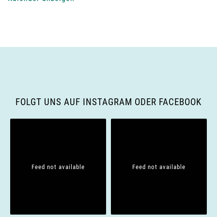
-
N
a
v
i
FOLGT UNS AUF INSTAGRAM ODER FACEBOOK
g
a
t
Feed not available
Feed not available
i
o
n