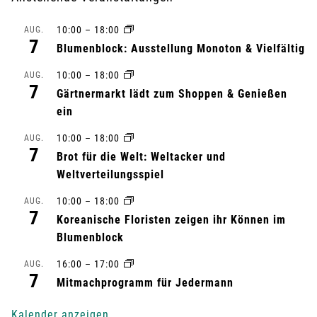
a
10:00
–
18:00
AUG.
7
n
Blumenblock: Ausstellung Monoton & Vielfältig
10:00
–
18:00
s
AUG.
7
Gärtnermarkt lädt zum Shoppen & Genießen
t
ein
a
10:00
–
18:00
AUG.
7
Brot für die Welt: Weltacker und
l
Weltverteilungsspiel
t
10:00
–
18:00
AUG.
7
Koreanische Floristen zeigen ihr Können im
u
Blumenblock
n
16:00
–
17:00
AUG.
7
Mitmachprogramm für Jedermann
g
Kalender anzeigen