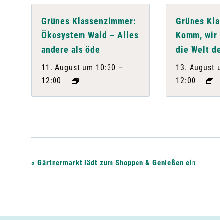
Grünes Klassenzimmer:
Grünes Kl
Ökosystem Wald – Alles
Komm, wir
andere als öde
die Welt d
–
11. August um 10:30
13. August 
12:00
12:00
V
«
Gärtnermarkt lädt zum Shoppen & Genießen ein
e