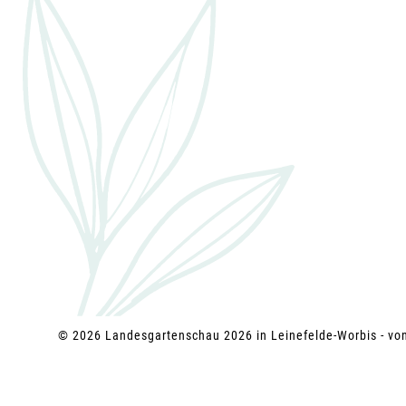
g
a
t
i
o
n
© 2026 Landesgartenschau 2026 in Leinefelde-Worbis - v