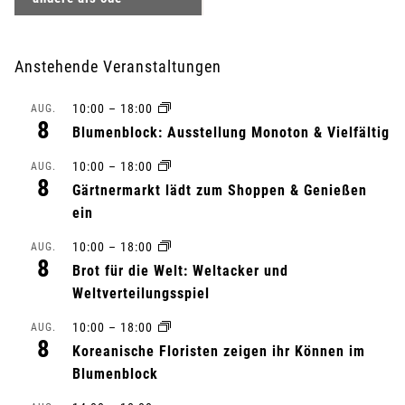
r
a
Anstehende Veranstaltungen
n
10:00
–
18:00
AUG.
8
Blumenblock: Ausstellung Monoton & Vielfältig
s
10:00
–
18:00
AUG.
t
8
Gärtnermarkt lädt zum Shoppen & Genießen
ein
a
10:00
–
18:00
AUG.
l
8
Brot für die Welt: Weltacker und
t
Weltverteilungsspiel
10:00
–
18:00
AUG.
u
8
Koreanische Floristen zeigen ihr Können im
n
Blumenblock