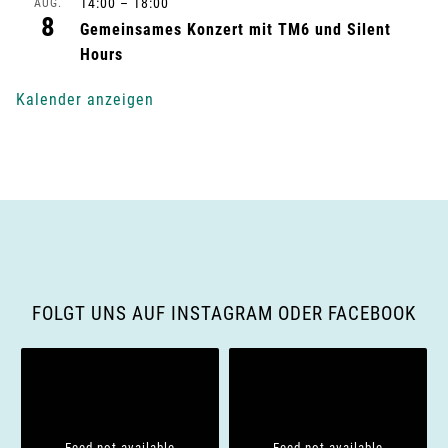
g
14:00
–
18:00
AUG.
8
Gemeinsames Konzert mit TM6 und Silent
-
Hours
N
Kalender anzeigen
a
v
i
g
a
FOLGT UNS AUF INSTAGRAM ODER FACEBOOK
t
i
o
Feed not available
Feed not available