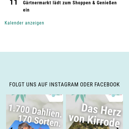
11
g
Gärtnermarkt lädt zum Shoppen & Genießen
ein
-
Kalender anzeigen
N
a
v
i
g
FOLGT UNS AUF INSTAGRAM ODER FACEBOOK
a
t
i
o