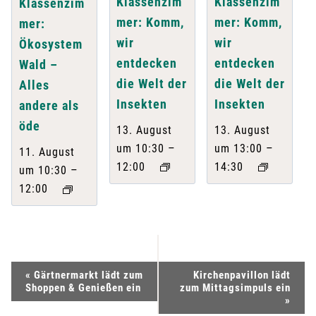
Klassenzim
Klassenzim
Klassenzim
mer: Komm,
mer: Komm,
mer:
wir
wir
Ökosystem
entdecken
entdecken
Wald –
die Welt der
die Welt der
Alles
Insekten
Insekten
andere als
öde
13. August
13. August
–
–
um 10:30
um 13:00
11. August
12:00
14:30
–
um 10:30
12:00
V
«
Gärtnermarkt lädt zum
Kirchenpavillon lädt
Shoppen & Genießen ein
zum Mittagsimpuls ein
e
»