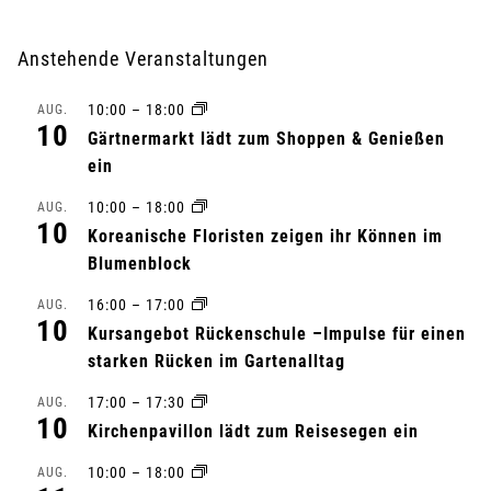
r
Anstehende Veranstaltungen
a
10:00
–
18:00
AUG.
n
10
Gärtnermarkt lädt zum Shoppen & Genießen
s
ein
10:00
–
18:00
t
AUG.
10
Koreanische Floristen zeigen ihr Können im
a
Blumenblock
l
16:00
–
17:00
AUG.
10
Kursangebot Rückenschule –Impulse für einen
t
starken Rücken im Gartenalltag
u
17:00
–
17:30
AUG.
10
Kirchenpavillon lädt zum Reisesegen ein
n
10:00
–
18:00
AUG.