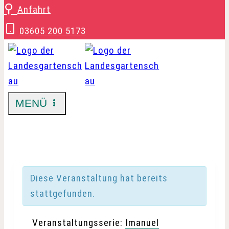
Zum
⚲
Anfahrt
Inhalt
03605 200 5173
springen
MENÜ
Diese Veranstaltung hat bereits
stattgefunden.
Veranstaltungsserie:
Imanuel