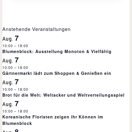
a
n
s
Anstehende Veranstaltungen
7
Aug.
t
10:00
–
18:00
Blumenblock: Ausstellung Monoton & Vielfältig
a
7
Aug.
l
10:00
–
18:00
Gärtnermarkt lädt zum Shoppen & Genießen ein
t
7
Aug.
10:00
–
18:00
u
Brot für die Welt: Weltacker und Weltverteilungsspiel
7
n
Aug.
10:00
–
18:00
g
Koreanische Floristen zeigen ihr Können im
Blumenblock
-
8