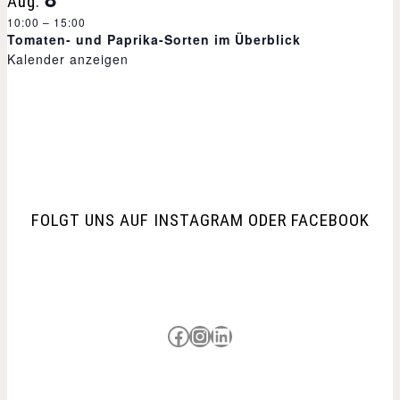
Aug.
10:00
–
15:00
N
Tomaten- und Paprika-Sorten im Überblick
Kalender anzeigen
a
v
i
g
FOLGT UNS AUF INSTAGRAM ODER FACEBOOK
a
t
i
Besuche uns auf Facebook
Besuche uns auf Instagram
LinkedIn
o
n