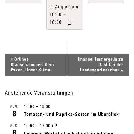
9. August um
–
10:00
18:00
V
«
Grünes
Imanuel Immergrün zu
Klassenzimmer: Dein
Gast bei der
e
Essen. Unser Klima.
Landesgartenschau
»
r
Anstehende Veranstaltungen
a
10:00
–
15:00
AUG.
n
8
Tomaten- und Paprika-Sorten im Überblick
s
10:00
–
17:00
AUG.
8
Lebende Werkstatt – Naturstein erleben