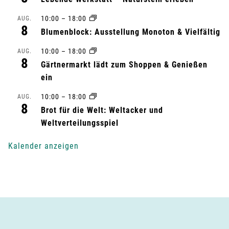
t
10:00
–
18:00
AUG.
a
8
Blumenblock: Ausstellung Monoton & Vielfältig
l
10:00
–
18:00
AUG.
8
Gärtnermarkt lädt zum Shoppen & Genießen
t
ein
u
10:00
–
18:00
AUG.
8
n
Brot für die Welt: Weltacker und
Weltverteilungsspiel
g
Kalender anzeigen
-
N
a
v