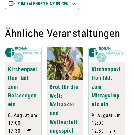
ZUM KALENDER HINZUFÜGEN
Ähnliche Veranstaltungen
Kirchenpavi
Kirchenpavi
llon lädt
llon lädt
zum
zum
Brot für die
Reisesegen
Mittagsimp
Welt:
ein
uls ein
Weltacker
und
8. August um
9. August um
Weltverteil
–
–
17:00
12:00
ungsspiel
17:30
12:30