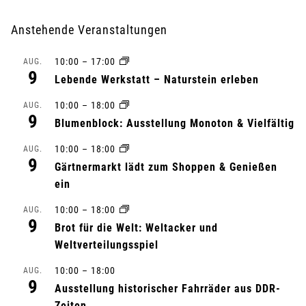
r
Anstehende Veranstaltungen
a
10:00
–
17:00
AUG.
9
n
Lebende Werkstatt – Naturstein erleben
10:00
–
18:00
s
AUG.
9
Blumenblock: Ausstellung Monoton & Vielfältig
t
10:00
–
18:00
AUG.
9
a
Gärtnermarkt lädt zum Shoppen & Genießen
ein
l
10:00
–
18:00
AUG.
9
t
Brot für die Welt: Weltacker und
Weltverteilungsspiel
u
10:00
–
18:00
AUG.
9
n
Ausstellung historischer Fahrräder aus DDR-
Zeiten