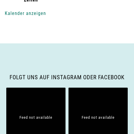
g
Kalender anzeigen
-
N
a
v
i
FOLGT UNS AUF INSTAGRAM ODER FACEBOOK
g
a
t
Feed not available
Feed not available
i