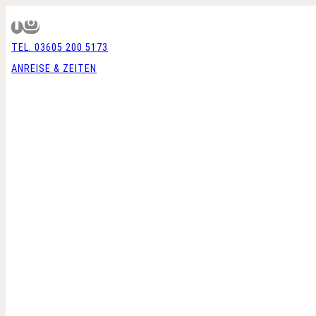
Zum
Inhalt
TEL. 03605 200 5173
springen
ANREISE & ZEITEN