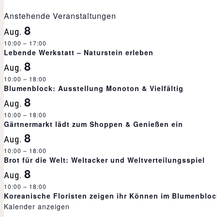
r
Anstehende Veranstaltungen
8
Aug.
a
10:00
–
17:00
Lebende Werkstatt – Naturstein erleben
n
8
Aug.
10:00
–
18:00
Blumenblock: Ausstellung Monoton & Vielfältig
s
8
Aug.
10:00
–
18:00
t
Gärtnermarkt lädt zum Shoppen & Genießen ein
8
Aug.
a
10:00
–
18:00
Brot für die Welt: Weltacker und Weltverteilungsspiel
8
l
Aug.
10:00
–
18:00
Koreanische Floristen zeigen ihr Können im Blumenbloc
t
Kalender anzeigen