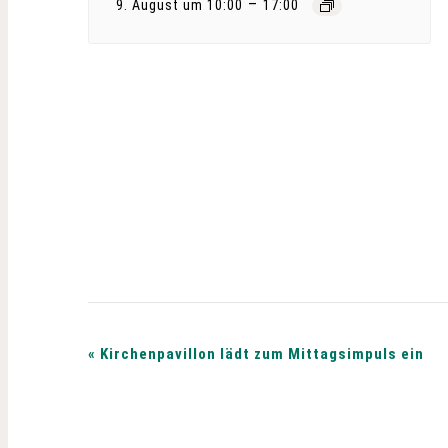
–
9. August um 10:00
17:00
V
«
Kirchenpavillon lädt zum Mittagsimpuls ein
e