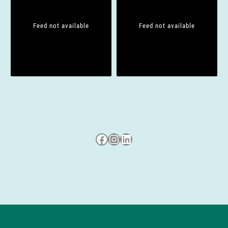
t
i
Feed not available
Feed not available
o
n
Besuche uns auf Facebook
Besuche uns auf Instagram
LinkedIn