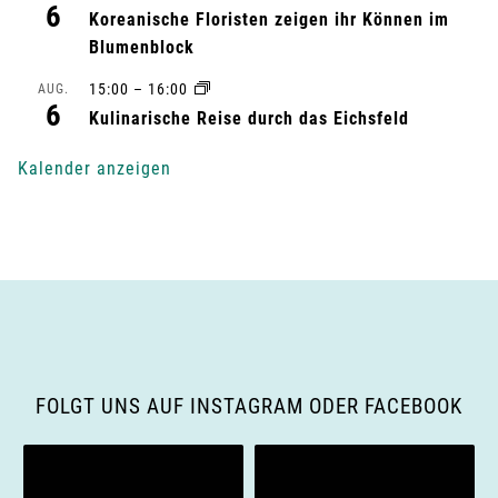
6
u
Koreanische Floristen zeigen ihr Können im
Blumenblock
n
15:00
–
16:00
AUG.
6
g
Kulinarische Reise durch das Eichsfeld
-
Kalender anzeigen
N
a
v
i
g
FOLGT UNS AUF INSTAGRAM ODER FACEBOOK
a