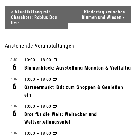
V
«
Akustikklang mit
Kindertag zwischen
Charakter: Robius Dou
Blumen und Wiesen
»
e
live
r
Anstehende Veranstaltungen
a
10:00
–
18:00
AUG.
n
6
Blumenblock: Ausstellung Monoton & Vielfältig
s
10:00
–
18:00
AUG.
6
Gärtnermarkt lädt zum Shoppen & Genießen
t
ein
a
10:00
–
18:00
AUG.
6
l
Brot für die Welt: Weltacker und
Weltverteilungsspiel
t
10:00
–
18:00
AUG.