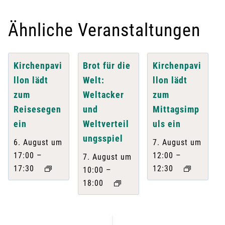
Ähnliche Veranstaltungen
Kirchenpavi
Brot für die
Kirchenpavi
llon lädt
Welt:
llon lädt
zum
Weltacker
zum
Reisesegen
und
Mittagsimp
ein
Weltverteil
uls ein
ungsspiel
6. August um
7. August um
–
–
17:00
12:00
7. August um
17:30
12:30
–
10:00
18:00