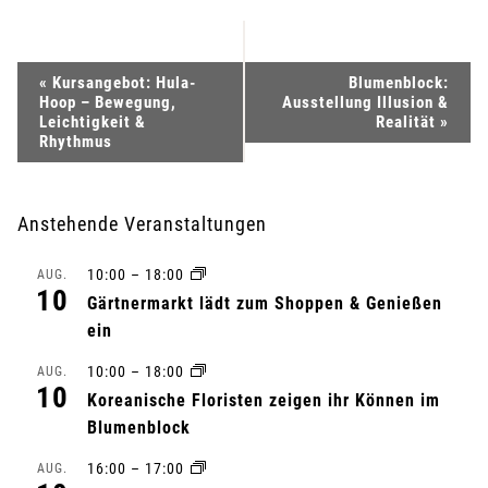
V
«
Kursangebot: Hula-
Blumenblock:
Hoop – Bewegung,
Ausstellung Illusion &
e
Leichtigkeit &
Realität
»
Rhythmus
r
a
Anstehende Veranstaltungen
n
10:00
–
18:00
AUG.
10
Gärtnermarkt lädt zum Shoppen & Genießen
s
ein
t
10:00
–
18:00
AUG.
10
Koreanische Floristen zeigen ihr Können im
a
Blumenblock
l
16:00
–
17:00
AUG.