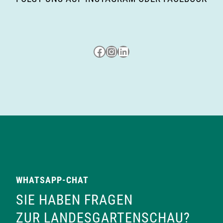
t
i
Besuche uns auf Facebook
Besuche uns auf Instagram
LinkedIn
o
n
WHATSAPP-CHAT
SIE HABEN FRAGEN
ZUR LANDESGARTENSCHAU?