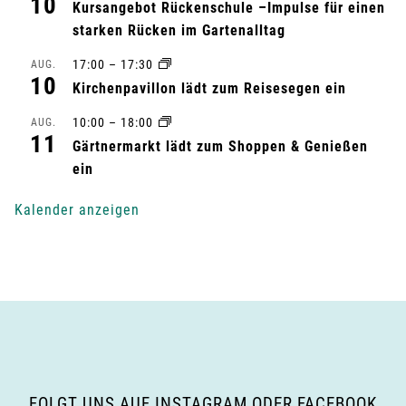
10
t
Kursangebot Rückenschule –Impulse für einen
starken Rücken im Gartenalltag
u
17:00
–
17:30
AUG.
10
n
Kirchenpavillon lädt zum Reisesegen ein
g
10:00
–
18:00
AUG.
11
Gärtnermarkt lädt zum Shoppen & Genießen
-
ein
N
Kalender anzeigen
a
v
i
g
a
FOLGT UNS AUF INSTAGRAM ODER FACEBOOK