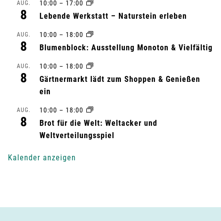
s
10:00
–
17:00
AUG.
8
Lebende Werkstatt – Naturstein erleben
t
10:00
–
18:00
AUG.
a
8
Blumenblock: Ausstellung Monoton & Vielfältig
l
10:00
–
18:00
AUG.
8
Gärtnermarkt lädt zum Shoppen & Genießen
t
ein
u
10:00
–
18:00
AUG.
8
n
Brot für die Welt: Weltacker und
Weltverteilungsspiel
g
Kalender anzeigen
-
N
a