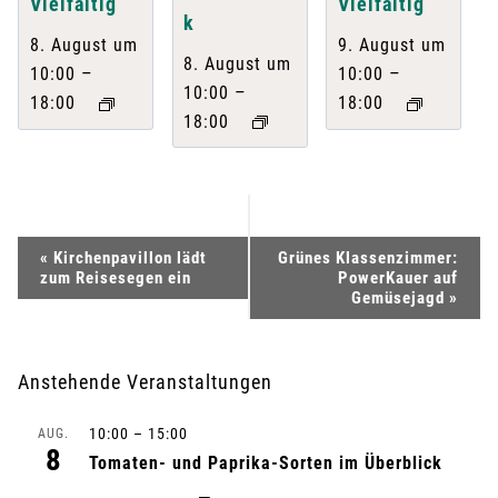
Vielfältig
Vielfältig
k
8. August um
9. August um
8. August um
–
–
10:00
10:00
–
10:00
18:00
18:00
18:00
V
«
Kirchenpavillon lädt
Grünes Klassenzimmer:
zum Reisesegen ein
PowerKauer auf
e
Gemüsejagd
»
r
Anstehende Veranstaltungen
a
10:00
–
15:00
AUG.
n
8
Tomaten- und Paprika-Sorten im Überblick