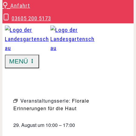
Zum
⚲
Anfahrt
Inhalt
03605 200 5173
springen
MENÜ
Veranstaltungsserie:
Florale
Erinnerungen für die Haut
29. August
um
10:00
–
17:00