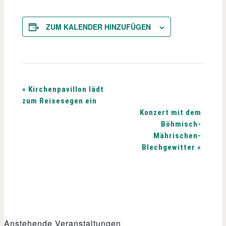
ZUM KALENDER HINZUFÜGEN
V
«
Kirchenpavillon lädt
zum Reisesegen ein
e
Konzert mit dem
Böhmisch-
r
Mährischen-
Blechgewitter
»
a
n
s
t
Anstehende Veranstaltungen