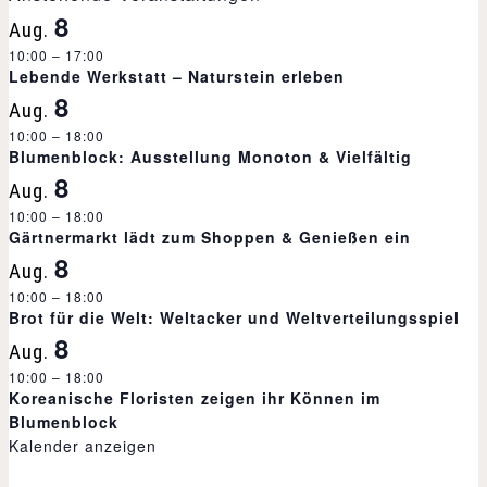
8
Aug.
a
10:00
–
17:00
Lebende Werkstatt – Naturstein erleben
l
8
Aug.
t
10:00
–
18:00
Blumenblock: Ausstellung Monoton & Vielfältig
u
8
Aug.
10:00
n
–
18:00
Gärtnermarkt lädt zum Shoppen & Genießen ein
8
g
Aug.
10:00
–
18:00
-
Brot für die Welt: Weltacker und Weltverteilungsspiel
8
Aug.
N
10:00
–
18:00
Koreanische Floristen zeigen ihr Können im
a
Blumenblock
Kalender anzeigen
v