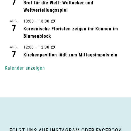
7
Brot für die Welt: Weltacker und
t
Weltverteilungsspiel
10:00
–
18:00
AUG.
u
7
Koreanische Floristen zeigen ihr Können im
n
Blumenblock
g
12:00
–
12:30
AUG.
7
Kirchenpavillon lädt zum Mittagsimpuls ein
-
Kalender anzeigen
N
a
v
i
g
FOLGT UNS AUF INSTAGRAM ODER FACEBOOK