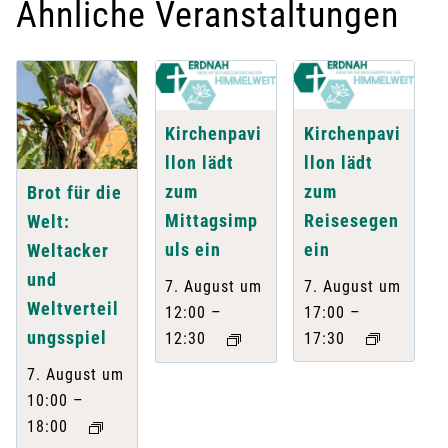
Ähnliche Veranstaltungen
Kirchenpavi
Kirchenpavi
llon lädt
llon lädt
zum
zum
Brot für die
Reisesegen
Mittagsimp
Welt:
ein
uls ein
Weltacker
und
7. August um
7. August um
Weltverteil
–
–
17:00
12:00
ungsspiel
17:30
12:30
7. August um
–
10:00
18:00