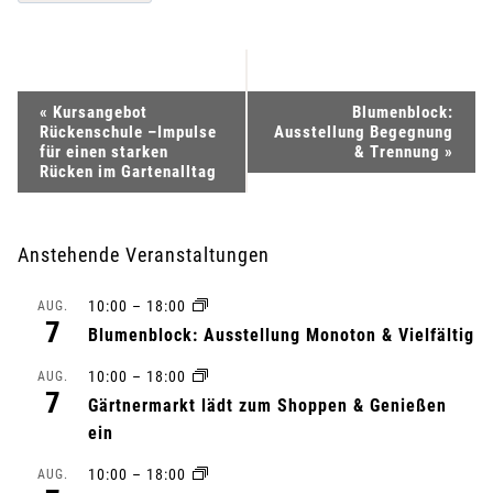
V
«
Kursangebot
Blumenblock:
Rückenschule –Impulse
Ausstellung Begegnung
e
für einen starken
& Trennung
»
Rücken im Gartenalltag
r
a
Anstehende Veranstaltungen
n
10:00
–
18:00
AUG.
7
Blumenblock: Ausstellung Monoton & Vielfältig
s
10:00
–
18:00
AUG.
t
7
Gärtnermarkt lädt zum Shoppen & Genießen
ein
a
10:00
–
18:00
AUG.
l