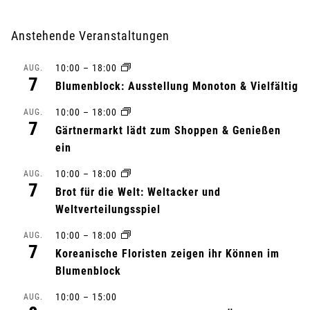
e
r
Anstehende Veranstaltungen
a
10:00
–
18:00
AUG.
7
n
Blumenblock: Ausstellung Monoton & Vielfältig
10:00
–
18:00
s
AUG.
7
Gärtnermarkt lädt zum Shoppen & Genießen
t
ein
a
10:00
–
18:00
AUG.
7
Brot für die Welt: Weltacker und
l
Weltverteilungsspiel
t
10:00
–
18:00
AUG.
7
Koreanische Floristen zeigen ihr Können im
u
Blumenblock
n
10:00
–
15:00
AUG.