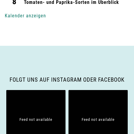
8
Tomaten- und Paprika-Sorten im Überblick
g
Kalender anzeigen
-
N
a
v
i
FOLGT UNS AUF INSTAGRAM ODER FACEBOOK
g
a
t
Feed not available
Feed not available
i