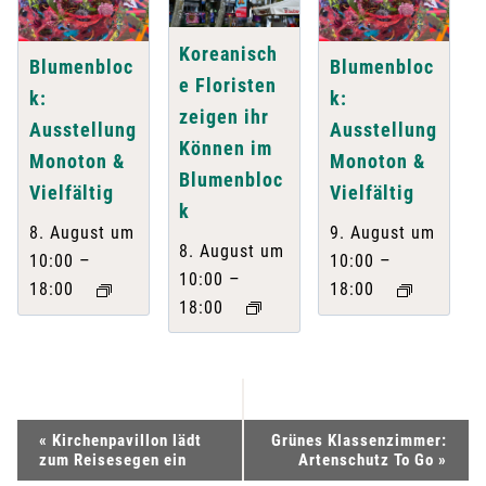
Koreanisch
Blumenbloc
Blumenbloc
e Floristen
k:
k:
zeigen ihr
Ausstellung
Ausstellung
Können im
Monoton &
Monoton &
Blumenbloc
Vielfältig
Vielfältig
k
8. August um
9. August um
8. August um
–
–
10:00
10:00
–
10:00
18:00
18:00
18:00
V
«
Kirchenpavillon lädt
Grünes Klassenzimmer:
zum Reisesegen ein
Artenschutz To Go
»