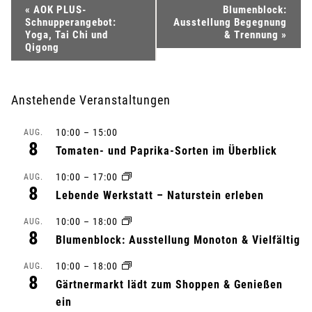
V
«
AOK PLUS-
Blumenblock:
Schnupperangebot:
Ausstellung Begegnung
e
Yoga, Tai Chi und
& Trennung
»
Qigong
r
a
Anstehende Veranstaltungen
n
10:00
–
15:00
AUG.
8
Tomaten- und Paprika-Sorten im Überblick
s
10:00
–
17:00
AUG.
t
8
Lebende Werkstatt – Naturstein erleben
a
10:00
–
18:00
AUG.
8
Blumenblock: Ausstellung Monoton & Vielfältig
l
10:00
–
18:00
AUG.
t
8
Gärtnermarkt lädt zum Shoppen & Genießen
ein
u