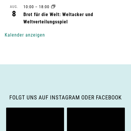
10:00
–
18:00
AUG.
n
8
Brot für die Welt: Weltacker und
g
Weltverteilungsspiel
-
Kalender anzeigen
N
a
v
i
g
FOLGT UNS AUF INSTAGRAM ODER FACEBOOK
a
t