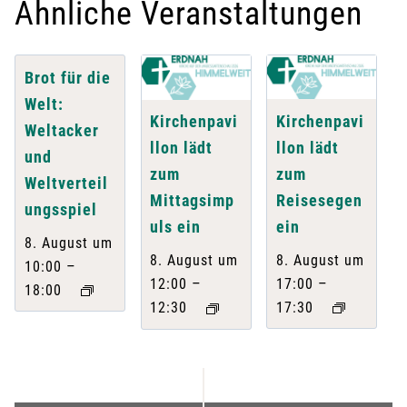
Ähnliche Veranstaltungen
Brot für die
Welt:
Kirchenpavi
Kirchenpavi
Weltacker
llon lädt
llon lädt
und
zum
zum
Weltverteil
Reisesegen
Mittagsimp
ungsspiel
ein
uls ein
8. August um
8. August um
8. August um
–
10:00
–
–
17:00
12:00
18:00
17:30
12:30