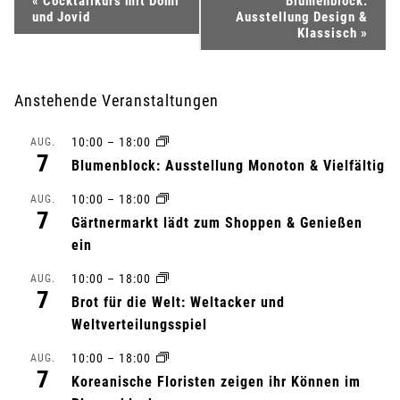
V
«
Cocktailkurs mit Domi
Blumenblock:
und Jovid
Ausstellung Design &
e
Klassisch
»
r
Anstehende Veranstaltungen
a
10:00
–
18:00
AUG.
n
7
Blumenblock: Ausstellung Monoton & Vielfältig
s
10:00
–
18:00
AUG.
7
Gärtnermarkt lädt zum Shoppen & Genießen
t
ein
a
10:00
–
18:00
AUG.
7
l
Brot für die Welt: Weltacker und
Weltverteilungsspiel
t
10:00
–
18:00
AUG.
7
u
Koreanische Floristen zeigen ihr Können im