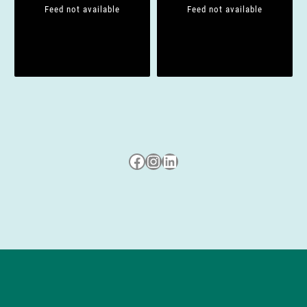
i
Feed not available
Feed not available
o
n
Besuche uns auf Facebook
Besuche uns auf Instagram
LinkedIn