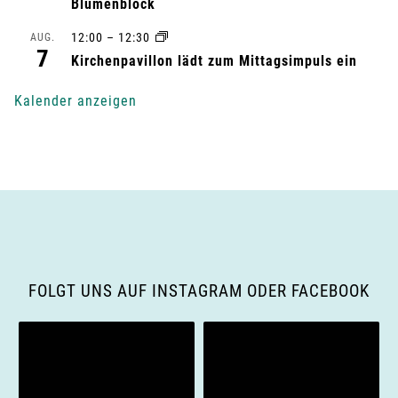
Blumenblock
n
12:00
–
12:30
AUG.
7
g
Kirchenpavillon lädt zum Mittagsimpuls ein
-
Kalender anzeigen
N
a
v
i
g
FOLGT UNS AUF INSTAGRAM ODER FACEBOOK
a
t