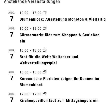
Anstehende Veranstaltungen
a
10:00
–
18:00
AUG.
n
7
Blumenblock: Ausstellung Monoton & Vielfältig
s
10:00
–
18:00
AUG.
7
Gärtnermarkt lädt zum Shoppen & Genießen
t
ein
a
10:00
–
18:00
AUG.
7
l
Brot für die Welt: Weltacker und
Weltverteilungsspiel
t
10:00
–
18:00
AUG.
7
u
Koreanische Floristen zeigen ihr Können im
Blumenblock
n
12:00
–
12:30
AUG.
7
g
Kirchenpavillon lädt zum Mittagsimpuls ein