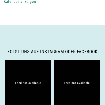
-
Kalender anzeigen
N
a
v
i
g
FOLGT UNS AUF INSTAGRAM ODER FACEBOOK
a
t
i
Feed not available
Feed not available
o
n