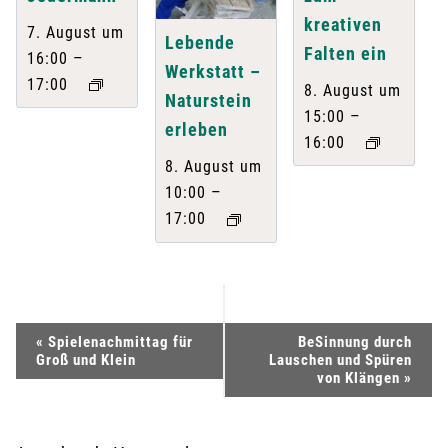
kreativen
7. August um
Lebende
Falten ein
–
16:00
Werkstatt –
17:00
8. August um
Naturstein
–
15:00
erleben
16:00
8. August um
–
10:00
17:00
V
«
Spielenachmittag für
BeSinnung durch
Groß und Klein
Lauschen und Spüren
e
von Klängen
»
r