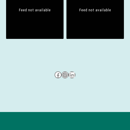
Feed not available
Feed not available
Besuche uns auf Facebook
Besuche uns auf Instagram
LinkedIn