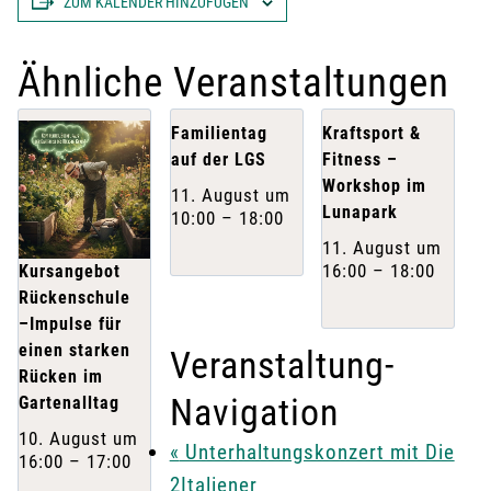
ZUM KALENDER HINZUFÜGEN
Ähnliche Veranstaltungen
Familientag
Kraftsport &
auf der LGS
Fitness –
Workshop im
11. August um
Lunapark
10:00
–
18:00
11. August um
16:00
–
18:00
Kursangebot
Rückenschule
–Impulse für
einen starken
Veranstaltung-
Rücken im
Navigation
Gartenalltag
10. August um
«
Unterhaltungskonzert mit Die
16:00
–
17:00
2Italiener