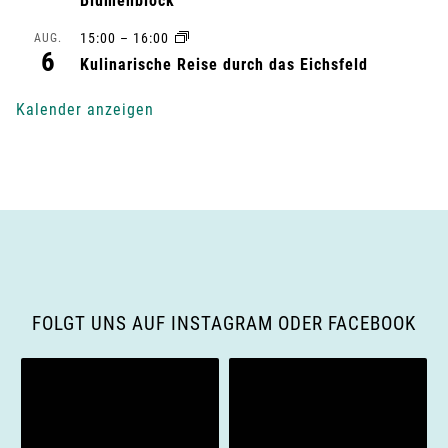
Blumenblock
n
15:00
–
16:00
AUG.
6
g
Kulinarische Reise durch das Eichsfeld
-
Kalender anzeigen
N
a
v
i
g
FOLGT UNS AUF INSTAGRAM ODER FACEBOOK
a
t