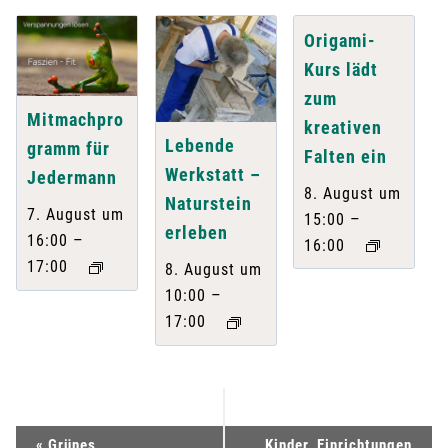
Origami-
Kurs lädt
zum
Mitmachpro
kreativen
Lebende
gramm für
Falten ein
Werkstatt –
Jedermann
8. August um
Naturstein
7. August um
–
15:00
erleben
–
16:00
16:00
17:00
8. August um
–
10:00
17:00
V
«
Grünes
Kinder, Einrichtungen