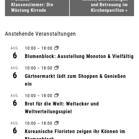
Klassenzimmer: Die
und Betreuung im
e
Wüstung Kirrode
Kirchenpavillon
»
r
Anstehende Veranstaltungen
a
10:00
–
18:00
AUG.
n
6
Blumenblock: Ausstellung Monoton & Vielfältig
s
10:00
–
18:00
AUG.
6
Gärtnermarkt lädt zum Shoppen & Genießen
t
ein
a
10:00
–
18:00
AUG.
6
l
Brot für die Welt: Weltacker und
Weltverteilungsspiel
t
10:00
–
18:00
AUG.
6
u
Koreanische Floristen zeigen ihr Können im