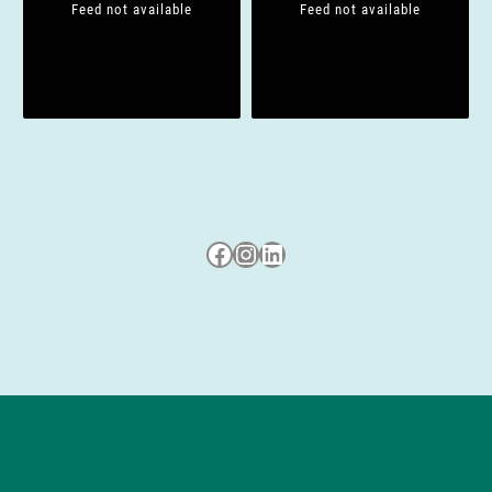
i
Feed not available
Feed not available
o
n
Besuche uns auf Facebook
Besuche uns auf Instagram
LinkedIn