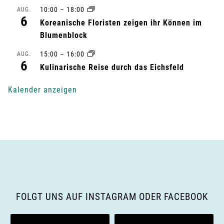
u
10:00
–
18:00
AUG.
6
Koreanische Floristen zeigen ihr Können im
n
Blumenblock
g
15:00
–
16:00
AUG.
6
-
Kulinarische Reise durch das Eichsfeld
N
Kalender anzeigen
a
v
i
g
a
FOLGT UNS AUF INSTAGRAM ODER FACEBOOK
t