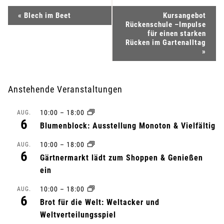
V
«
Blech im Beet
Kursangebot
Rückenschule –Impulse
e
für einen starken
Rücken im Gartenalltag
»
r
a
Anstehende Veranstaltungen
n
10:00
–
18:00
AUG.
s
6
Blumenblock: Ausstellung Monoton & Vielfältig
t
10:00
–
18:00
AUG.
6
Gärtnermarkt lädt zum Shoppen & Genießen
a
ein
l
10:00
–
18:00
AUG.
6
Brot für die Welt: Weltacker und
t
Weltverteilungsspiel