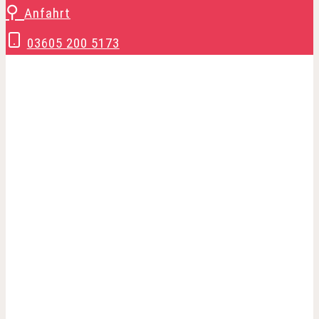
Zum
⚲
Anfahrt
Inhalt
03605 200 5173
springen