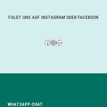
i
g
FOLGT UNS AUF INSTAGRAM ODER FACEBOOK
a
t
i
Besuche uns auf Facebook
Besuche uns auf Instagram
LinkedIn
o
n
WHATSAPP-CHAT