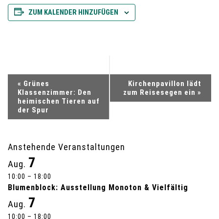
ZUM KALENDER HINZUFÜGEN
V
«
Grünes
Kirchenpavillon lädt
Klassenzimmer: Den
zum Reisesegen ein
»
e
heimischen Tieren auf
der Spur
r
a
Anstehende Veranstaltungen
7
Aug.
n
10:00
–
18:00
s
Blumenblock: Ausstellung Monoton & Vielfältig
7
Aug.
t
10:00
–
18:00