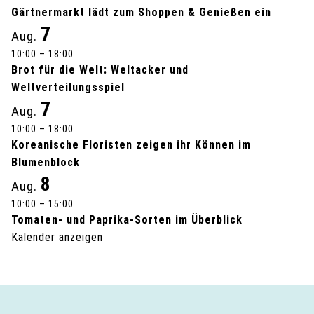
a
Gärtnermarkt lädt zum Shoppen & Genießen ein
7
Aug.
l
10:00
–
18:00
Brot für die Welt: Weltacker und
t
Weltverteilungsspiel
u
7
Aug.
10:00
–
18:00
n
Koreanische Floristen zeigen ihr Können im
g
Blumenblock
8
Aug.
-
10:00
–
15:00
Tomaten- und Paprika-Sorten im Überblick
N
Kalender anzeigen
a
v