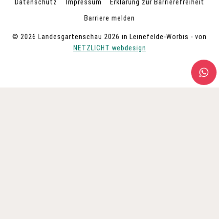
Datenschutz
Impressum
Erklärung zur Barrierefreiheit
Barriere melden
© 2026 Landesgartenschau 2026 in Leinefelde-Worbis - von
NETZLICHT webdesign
UNTERMENÜ
BESUCH
UMSCHALTEN
TICKETS KAUFEN
TICKETVORTEILE
ANREISE & ZEITEN
BUS- & GRUPPENGESCHÄFT
BESUCHERSERVICE
FAQ
ÜBERNACHTEN