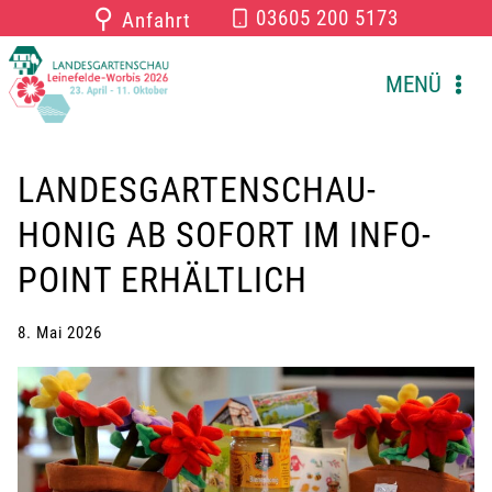
Zum
⚲
03605 200 5173
Anfahrt
Inhalt
springen
MENÜ
LANDESGARTENSCHAU-
HONIG AB SOFORT IM INFO-
POINT ERHÄLTLICH
8. Mai 2026