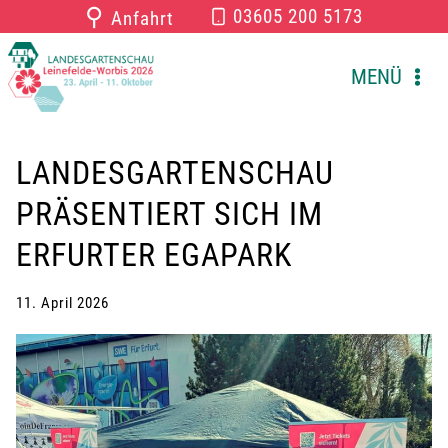
Zum
⚲
03605 200 5173
Anfahrt
Inhalt
springen
MENÜ
LANDESGARTENSCHAU
PRÄSENTIERT SICH IM
ERFURTER EGAPARK
11. April 2026