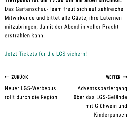
Treffpunkt ist um 17:00 Uhr am alten Milchhof.
Das Gartenschau-Team freut sich auf zahlreiche
Mitwirkende und bittet alle Gäste, ihre Laternen
mitzubringen, damit der Abend in voller Pracht
erstrahlen kann.
Jetzt Tickets für die LGS sichern!
Beitragsnavigation
ZURÜCK
WEITER
Neuer LGS-Werbebus
Adventsspaziergang
rollt durch die Region
über das LGS-Gelände
mit Glühwein und
Kinderpunsch